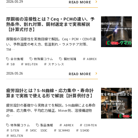
2026.05.29
READ MORE
厚鋼板の溶接性とは？Ceq・PCMの違い、予
熱条件、割れ対策、鋼材選定まで実務解説
【計算式付き】
厚鋼板の溶接性を実務目線で解説。Ceq・PCM・CENの違
い、予熱温度の考え方、低温割れ・ラメラテア対策、
TM…
会社情報
特殊鋼コラム
鋼材知識
ABREX
SB
WEL-TEN
ステンレス
2026.05.26
READ MORE
疲労設計とは？S-N曲線・応力集中・寿命計
算まで実務で使える形で解説【計算例付き】
疲労設計の基礎から実務までを解説。S-N曲線による寿命
評価、応力集中、平均応力補正、Miner則、溶接構造物
の…
特殊鋼コラム
製品情報
ABREX
COR-TEN
S-TEN
S45C S50C
SCM440
SS400
WEL-TEN