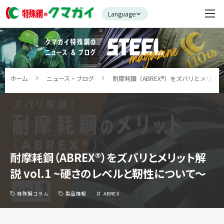
Language
ホーム
ニュース・ブログ
耐摩耗鋼（ABREX®︎）をズバリとメリット
耐摩耗鋼（ABREX®︎）をズバリとメリット解
説 vol.1 ~硬さのレベルと靭性について～
特殊鋼コラム
製品情報
ABREX