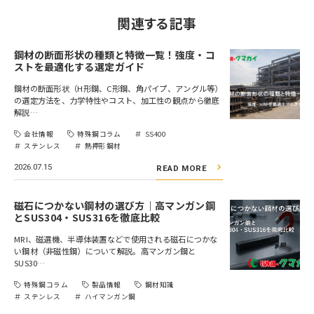
関連する記事
鋼材の断面形状の種類と特徴一覧！強度・コ
ストを最適化する選定ガイド
鋼材の断面形状（H形鋼、C形鋼、角パイプ、アングル等）
の選定方法を、力学特性やコスト、加工性の観点から徹底
解説…
会社情報
特殊鋼コラム
SS400
ステンレス
熱押形鋼材
2026.07.15
READ MORE
磁石につかない鋼材の選び方｜高マンガン鋼
とSUS304・SUS316を徹底比較
MRI、磁選機、半導体装置などで使用される磁石につかな
い鋼材（非磁性鋼）について解説。高マンガン鋼と
SUS30…
特殊鋼コラム
製品情報
鋼材知識
ステンレス
ハイマンガン鋼