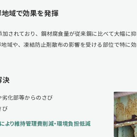
岸地域で効果を発揮
添加されており、鋼材腐食量が従来鋼に比べて大幅に抑
岸地域や、凍結防止剤散布の影響を受ける部位で特に効
解決
や劣化部等からのさび
さび
により維持管理費削減・環境負担低減