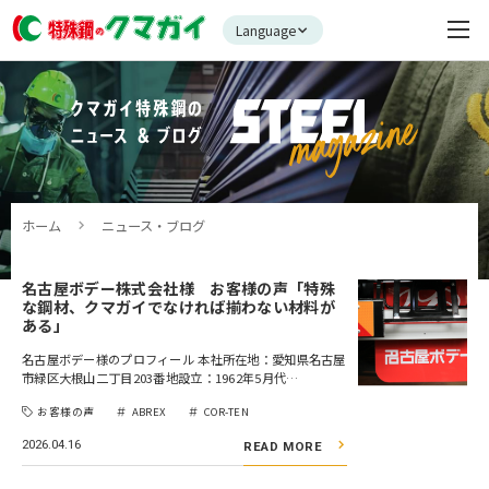
Language
ホーム
ニュース・ブログ
名古屋ボデー株式会社様 お客様の声「特殊
な鋼材、クマガイでなければ揃わない材料が
ある」
名古屋ボデー様のプロフィール 本社所在地：愛知県名古屋
市緑区大根山二丁目203番地設立：1962年5月代…
お客様の声
ABREX
COR-TEN
2026.04.16
READ MORE