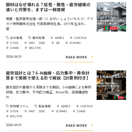
鋼材はなぜ壊れる？延性・脆性・疲労破壊の
違いと対策を、まずは一発理解
執筆・監修者熊谷憧一郎（くまがい しょういちろう）クマ
ガイ特殊鋼株式会社 代表取締役社長。1977年生まれ、
愛…
会社情報
鋼材知識
ABREX
COR-TEN
S-TEN
S45C S50C
SB
SCM440
SS400
WEL-TEN
2026.04.01
READ MORE
疲労設計とは？S-N曲線・応力集中・寿命計
算まで実務で使える形で解説【計算例付き】
疲労設計の基礎から実務までを解説。S-N曲線による寿命
評価、応力集中、平均応力補正、Miner則、溶接構造物
の…
特殊鋼コラム
製品情報
ABREX
COR-TEN
S-TEN
S45C S50C
SCM440
SS400
WEL-TEN
2026.04.01
READ MORE