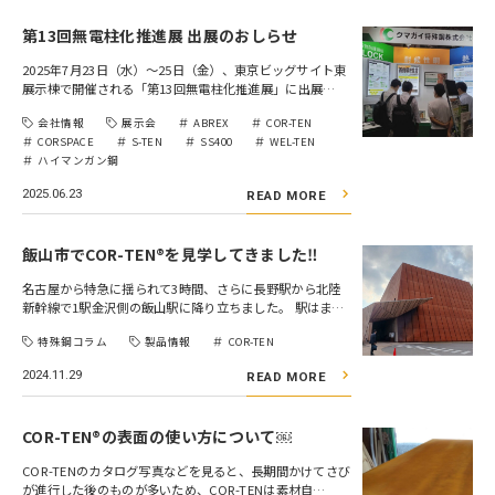
第13回無電柱化推進展 出展のおしらせ
2025年7月23日（水）～25日（金）、東京ビッグサイト東
展示棟で開催される「第13回無電柱化推進展」に出展…
会社情報
展示会
ABREX
COR-TEN
CORSPACE
S-TEN
SS400
WEL-TEN
ハイマンガン鋼
2025.06.23
READ MORE
飯山市でCOR-TEN®を見学してきました‼
名古屋から特急に揺られて3時間、さらに長野駅から北陸
新幹線で1駅金沢側の飯山駅に降り立ちました。 駅はま…
特殊鋼コラム
製品情報
COR-TEN
2024.11.29
READ MORE
COR-TEN®の表面の使い方について￼
COR-TENのカタログ写真などを見ると、長期間かけてさび
が進行した後のものが多いため、COR-TENは素材自…