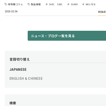
特殊鋼コラム
製品情報
S45C S50C
SS400
WEL-TEN
2026.02.06
READ
ニュース・ブログ一覧を見る
言語切り替え
JAPANESE
ENGLISH & CHINESE
検索