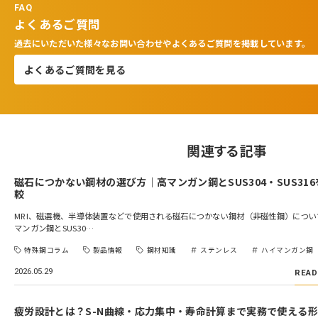
FAQ
よくあるご質問
過去にいただいた様々なお問い合わせやよくあるご質問を掲載しています。
よくあるご質問を見る
関連する記事
磁石につかない鋼材の選び方｜高マンガン鋼とSUS304・SUS31
較
MRI、磁選機、半導体装置などで使用される磁石につかない鋼材（非磁性鋼）につい
マンガン鋼とSUS30…
特殊鋼コラム
製品情報
鋼材知識
ステンレス
ハイマンガン鋼
2026.05.29
READ
疲労設計とは？S-N曲線・応力集中・寿命計算まで実務で使える