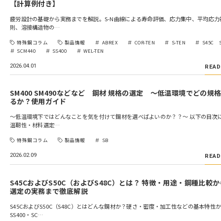
【計算例付き】
疲労設計の基礎から実務までを解説。S-N曲線による寿命評価、応力集中、平均応力補正
則、溶接構造物の…
特殊鋼コラム
製品情報
ABREX
COR-TEN
S-TEN
S45C 
SCM440
SS400
WEL-TEN
2026.04.01
READ
SM400 SM490などなど 鋼材 規格の選定 ～低温環境でどの規
るか？使用ガイド
〜低温環境下ではどんなことを気を付けて鋼材を選べばよいのか？？～ 以下の目次
温靭性・材料選定…
特殊鋼コラム
製品情報
SB
2026.02.09
READ
S45CおよびS50C（およびS48C）とは？ 特徴・用途・鋼種比較
選定の実務まで徹底解説
S45CおよびS50C（S48C）とはどんな鋼材か？硬さ・密度・加工性などの基本特性
SS400・SC…