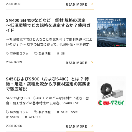
2026.04.01
READ MORE
SM400 SM490などなど 鋼材 規格の選定
～低温環境でどの規格を選定するか？使用ガ
イド
〜低温環境下ではどんなことを気を付けて鋼材を選べばよ
いのか？？～ 以下の目次に従って、低温靭性・材料選定…
特殊鋼コラム
製品情報
SB
2026.02.09
READ MORE
S45CおよびS50C（およびS48C）とは？ 特
徴・用途・鋼種比較から厚板材選定の実務ま
で徹底解説
S45CおよびS50C（S48C）とはどんな鋼材か？硬さ・密
度・加工性などの基本特性から用途、SS400・SC…
特殊鋼コラム
製品情報
S45C S50C
SS400
WEL-TEN
2026.02.06
READ MORE