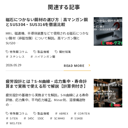
関連する記事
磁石につかない鋼材の選び方｜高マンガン鋼
とSUS304・SUS316を徹底比較
MRI、磁選機、半導体装置などで使用される磁石につかな
い鋼材（非磁性鋼）について解説。高マンガン鋼と
SUS30…
特殊鋼コラム
製品情報
鋼材知識
ステンレス
ハイマンガン鋼
2026.05.29
READ MORE
疲労設計とは？S-N曲線・応力集中・寿命計
算まで実務で使える形で解説【計算例付き】
疲労設計の基礎から実務までを解説。S-N曲線による寿命
評価、応力集中、平均応力補正、Miner則、溶接構造物
の…
特殊鋼コラム
製品情報
ABREX
COR-TEN
S-TEN
S45C S50C
SCM440
SS400
WEL-TEN