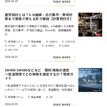
2026.05.29
READ MORE
疲労設計とは？S-N曲線・応力集中・寿命計
算まで実務で使える形で解説【計算例付き】
疲労設計の基礎から実務までを解説。S-N曲線による寿命
評価、応力集中、平均応力補正、Miner則、溶接構造物
の…
特殊鋼コラム
製品情報
ABREX
COR-TEN
S-TEN
S45C S50C
SCM440
SS400
WEL-TEN
2026.04.01
READ MORE
SM400 SM490などなど 鋼材 規格の選定
～低温環境でどの規格を選定するか？使用ガ
イド
〜低温環境下ではどんなことを気を付けて鋼材を選べばよ
いのか？？～ 以下の目次に従って、低温靭性・材料選定…
特殊鋼コラム
製品情報
SB
2026.02.09
READ MORE