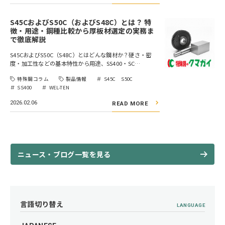
S45CおよびS50C（およびS48C）とは？ 特
徴・用途・鋼種比較から厚板材選定の実務ま
で徹底解説
S45CおよびS50C（S48C）とはどんな鋼材か？硬さ・密
度・加工性などの基本特性から用途、SS400・SC…
特殊鋼コラム
製品情報
S45C S50C
SS400
WEL-TEN
2026.02.06
READ MORE
ニュース・ブログ一覧を見る
言語切り替え
LANGUAGE