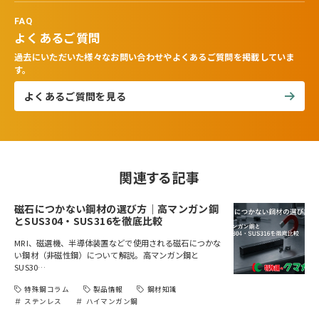
FAQ
よくあるご質問
過去にいただいた様々なお問い合わせやよくあるご質問を掲載していま
す。
よくあるご質問を見る
関連する記事
磁石につかない鋼材の選び方｜高マンガン鋼
とSUS304・SUS316を徹底比較
MRI、磁選機、半導体装置などで使用される磁石につかな
い鋼材（非磁性鋼）について解説。高マンガン鋼と
SUS30…
特殊鋼コラム
製品情報
鋼材知識
ステンレス
ハイマンガン鋼