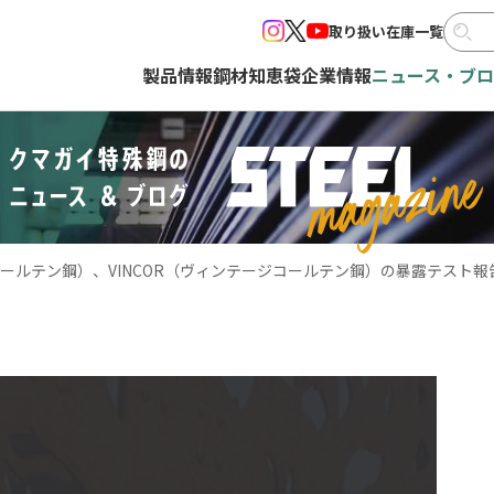
取り扱い在庫一覧
製品情報
鋼材知恵袋
企業情報
ニュース・ブ
（コールテン鋼）、VINCOR（ヴィンテージコールテン鋼）の暴露テスト