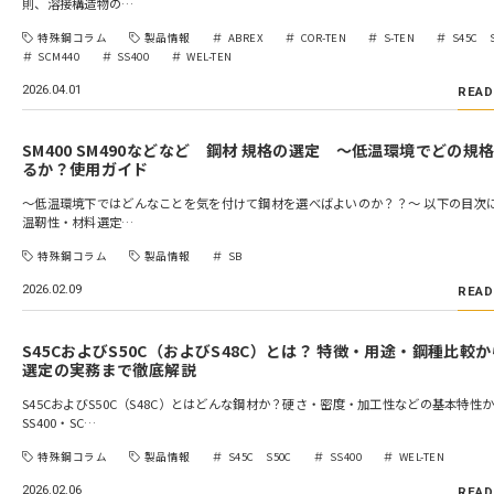
則、溶接構造物の…
特殊鋼コラム
製品情報
ABREX
COR-TEN
S-TEN
S45C 
SCM440
SS400
WEL-TEN
2026.04.01
READ
SM400 SM490などなど 鋼材 規格の選定 ～低温環境でどの規
るか？使用ガイド
〜低温環境下ではどんなことを気を付けて鋼材を選べばよいのか？？～ 以下の目次
温靭性・材料選定…
特殊鋼コラム
製品情報
SB
2026.02.09
READ
S45CおよびS50C（およびS48C）とは？ 特徴・用途・鋼種比較
選定の実務まで徹底解説
S45CおよびS50C（S48C）とはどんな鋼材か？硬さ・密度・加工性などの基本特性
SS400・SC…
特殊鋼コラム
製品情報
S45C S50C
SS400
WEL-TEN
2026.02.06
READ