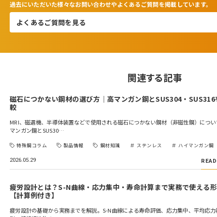
過去にいただいた様々なお問い合わせやよくあるご質問を掲載しています。
よくあるご質問を見る
関連する記事
磁石につかない鋼材の選び方｜高マンガン鋼とSUS304・SUS31
較
MRI、磁選機、半導体装置などで使用される磁石につかない鋼材（非磁性鋼）につい
マンガン鋼とSUS30…
特殊鋼コラム
製品情報
鋼材知識
ステンレス
ハイマンガン鋼
2026.05.29
READ
疲労設計とは？S-N曲線・応力集中・寿命計算まで実務で使える
【計算例付き】
疲労設計の基礎から実務までを解説。S-N曲線による寿命評価、応力集中、平均応力補正