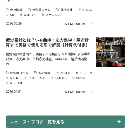
TM…
会社情報
特殊鋼コラム
鋼材知識
ABREX
SB
WEL-TEN
ステンレス
2026.05.26
READ MORE
疲労設計とは？S-N曲線・応力集中・寿命計
算まで実務で使える形で解説【計算例付き】
疲労設計の基礎から実務までを解説。S-N曲線による寿命
評価、応力集中、平均応力補正、Miner則、溶接構造物
の…
特殊鋼コラム
製品情報
ABREX
COR-TEN
S-TEN
S45C S50C
SCM440
SS400
WEL-TEN
2026.04.01
READ MORE
ニュース・ブログ一覧を見る