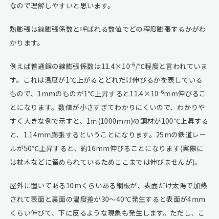
なので理解しやすいと思います。
熱膨張は線膨張係数と呼ばれる数値でどの程度膨張するかがわ
かります。
-6
例えば普通鋼の線膨張係数は11.4×10
/℃程度と言われていま
す。これは温度が1℃上がるとどれだけ伸びるかを表している
-6
もので、1mmのものが1℃上昇すると11.4×10
mm伸びるこ
とになります。数値が小さすぎてわかりにくいので、わかりや
すく大きな例で示すと、1ｍ(1000mm)の鋼材が100℃上昇する
と、1.14mm膨張するということになります。25mの鉄道レー
ルが50℃上昇すると、約16mm伸びることになります(実際に
は枕木などに留められているためここまでは伸びませんが)。
屋外に置いてある10mくらいある鋼板が、表面だけ太陽で加熱
されて表面と裏面の温度差が30～40℃発生すると表面が4mm
くらい伸びて、下に反るような現象も発生します。ただし、こ