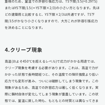
重視のため、室温での許容引張応力は、TS下限/3.5(=0.29TS)
またはYS下限/1.5(＝YS下限×2/3)の小さい方となります。先ほ
どの建築用と比較すると、YS下限×2/3は共通ですが、TS下
限/3.5がかなり小さくなりますので、大方これが許容引張応力
を決めることになります。
4.クリープ現象
高温(およそ450℃を超えるレベル)で応力がかかる用途では、
クリープ現象を考慮する必要があります。これは、高温で力が
かかった状態で長時間経つと、その温度での降伏強度より低い
応力でも変形が進み、ついには破断してしまう現象です。この
現象があるため、高温での許容応力は著しく低くなります。実
際に鋼材自体が変化してしまう現象が重畳しています。この状
態では、室温に戻した時も、もともとの材質とは異なってきま