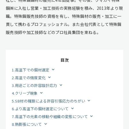
社し、特殊鋼鋼材の販売に4年間従事。その後、クマガイ特殊
鋼㈱に入社し営業・加工技術の実務経験を積み、2013年より現
職。特殊鋼販売技師の資格を有し、特殊鋼材の販売・加工に一
貫して携わるプロフェッショナル。また会社代表として特殊鋼
販売技師や加工技師などのプロ社員集団を束ねる。
目次
1.高温下での鋼材選定
2.高温での強度変化
3.用途ごとの許容設計応力
4.クリープ現象
5.SB材の種類による許容引張応力のちがい
6.より高温下の鋼材選定について
7.高温下の元素の移動や組織の変態について
8.熱膨張について