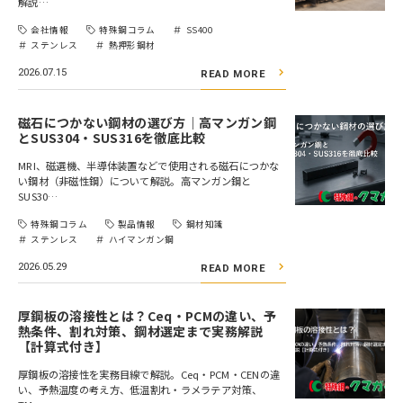
解説…
会社情報
特殊鋼コラム
SS400
ステンレス
熱押形鋼材
2026.07.15
READ MORE
磁石につかない鋼材の選び方｜高マンガン鋼
とSUS304・SUS316を徹底比較
MRI、磁選機、半導体装置などで使用される磁石につかな
い鋼材（非磁性鋼）について解説。高マンガン鋼と
SUS30…
特殊鋼コラム
製品情報
鋼材知識
ステンレス
ハイマンガン鋼
2026.05.29
READ MORE
厚鋼板の溶接性とは？Ceq・PCMの違い、予
熱条件、割れ対策、鋼材選定まで実務解説
【計算式付き】
厚鋼板の溶接性を実務目線で解説。Ceq・PCM・CENの違
い、予熱温度の考え方、低温割れ・ラメラテア対策、