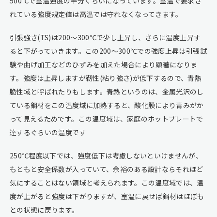
500℃で室温強度の半分くらいになっています。室温で要求さ
れている強度規定値は高温では守れなくなってきます。
引張強さ(TS)は200～300℃で少し上昇し、さらに温度上昇す
ると下がっていきます。この200～300℃での強度上昇は引張試
験や曲げ加工などのひずみを加えた場合により顕著になりま
す。強度は上昇しますが靭性(粘り強さ)が低下するので、青熱
脆性域と呼ばれたりもします。青熱というのは、金属光沢のし
ている鋼材をこの温度域に加熱すると、酸化膜により青みがか
って見えるためです。この温度域は、家庭のホットプレートで
達するぐらいの温度です
250℃程度以下では、強度低下は考慮しないといけませんが、
もともと安全係数が入っていて、余裕のある設計ならそれほど
気にすることはない領域と考えられます。この温度域では、温
度が上がると強度は下がりますが、室温に戻せば鋼材はほぼも
との状態に戻ります。