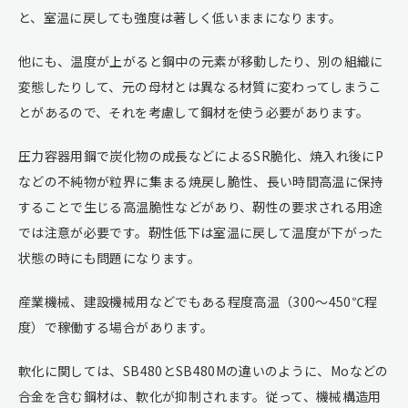
と、室温に戻しても強度は著しく低いままになります。
他にも、温度が上がると鋼中の元素が移動したり、別の組織に
変態したりして、元の母材とは異なる材質に変わってしまうこ
とがあるので、それを考慮して鋼材を使う必要があります。
圧力容器用鋼で炭化物の成長などによるSR脆化、焼入れ後にP
などの不純物が粒界に集まる焼戻し脆性、長い時間高温に保持
することで生じる高温脆性などがあり、靭性の要求される用途
では注意が必要です。靭性低下は室温に戻して温度が下がった
状態の時にも問題になります。
産業機械、建設機械用などでもある程度高温（300～450℃程
度）で稼働する場合があります。
軟化に関しては、SB480とSB480Mの違いのように、Moなどの
合金を含む鋼材は、軟化が抑制されます。従って、機械構造用