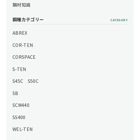
鋼材知識
鋼種カテゴリー
CATEGORY
ABREX
COR-TEN
CORSPACE
S-TEN
S45C S50C
SB
SCM440
SS400
WEL-TEN