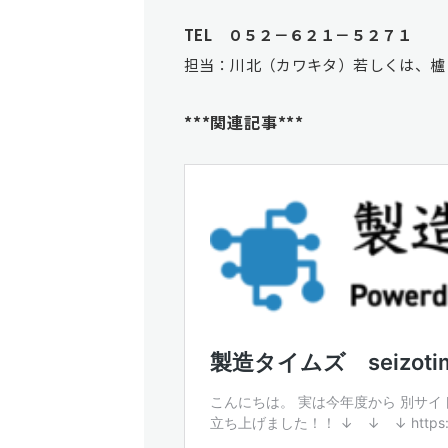
TEL ０５２－６２１－５２７１
担当：川北（カワキタ）若しくは、櫨
***関連記事***