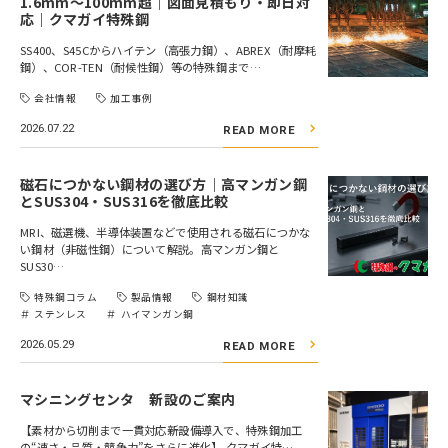
1.6mm～100mm超｜図面見積もり・即日対
応｜クマガイ特殊鋼
SS400、S45Cからハイテン（高張力鋼）、ABREX（耐摩耗
鋼）、COR-TEN（耐候性鋼）等の特殊鋼まで…
会社情報
加工事例
2026.07.22
READ MORE
磁石につかない鋼材の選び方｜高マンガン鋼
とSUS304・SUS316を徹底比較
MRI、磁選機、半導体装置などで使用される磁石につかな
い鋼材（非磁性鋼）について解説。高マンガン鋼と
SUS30…
特殊鋼コラム
製品情報
鋼材知識
ステンレス
ハイマンガン鋼
2026.05.29
READ MORE
マシニングセンタ 新設のご案内
【素材から切削まで一貫対応――新設備導入で、特殊鋼加工
の“速さ・品質・競争力”をさらに進化】 クマガイ特…