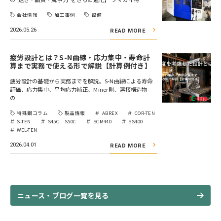
会社情報
加工事例
設備
2026.05.26
READ MORE
疲労設計とは？S-N曲線・応力集中・寿命計
算まで実務で使える形で解説【計算例付き】
疲労設計の基礎から実務までを解説。S-N曲線による寿命
評価、応力集中、平均応力補正、Miner則、溶接構造物
の…
特殊鋼コラム
製品情報
ABREX
COR-TEN
S-TEN
S45C S50C
SCM440
SS400
WEL-TEN
2026.04.01
READ MORE
ニュース・ブログ一覧を見る