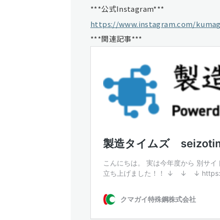
***公式Instagram***
https://www.instagram.com/kumaga
***関連記事***