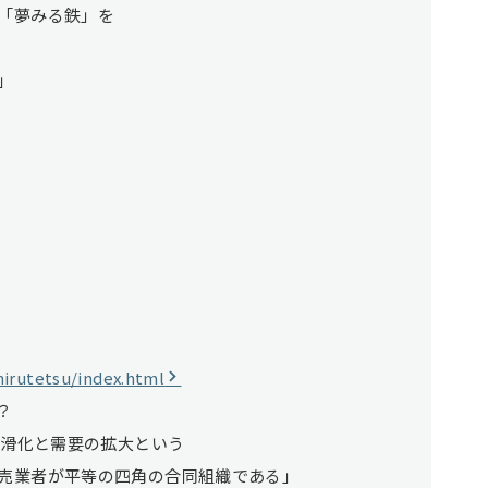
「夢みる鉄」を
」
irutetsu/index.html
？
円滑化と需要の拡大という
売業者が平等の四角の合同組織である」