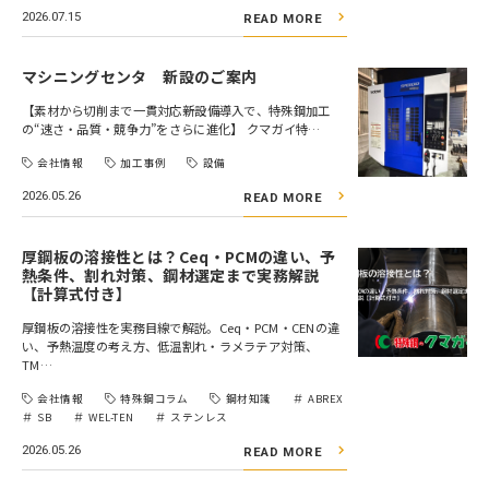
2026.07.15
READ MORE
マシニングセンタ 新設のご案内
【素材から切削まで一貫対応――新設備導入で、特殊鋼加工
の“速さ・品質・競争力”をさらに進化】 クマガイ特…
会社情報
加工事例
設備
2026.05.26
READ MORE
厚鋼板の溶接性とは？Ceq・PCMの違い、予
熱条件、割れ対策、鋼材選定まで実務解説
【計算式付き】
厚鋼板の溶接性を実務目線で解説。Ceq・PCM・CENの違
い、予熱温度の考え方、低温割れ・ラメラテア対策、
TM…
会社情報
特殊鋼コラム
鋼材知識
ABREX
SB
WEL-TEN
ステンレス
2026.05.26
READ MORE