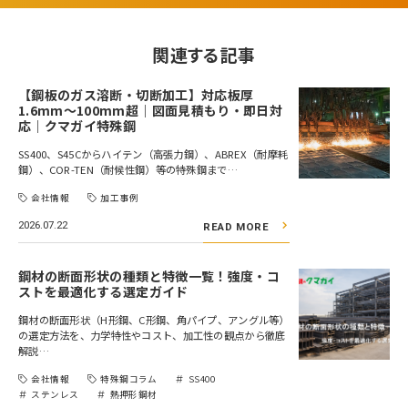
関連する記事
【鋼板のガス溶断・切断加工】対応板厚
1.6mm～100mm超｜図面見積もり・即日対
応｜クマガイ特殊鋼
SS400、S45Cからハイテン（高張力鋼）、ABREX（耐摩耗
鋼）、COR-TEN（耐候性鋼）等の特殊鋼まで…
会社情報
加工事例
2026.07.22
READ MORE
鋼材の断面形状の種類と特徴一覧！強度・コ
ストを最適化する選定ガイド
鋼材の断面形状（H形鋼、C形鋼、角パイプ、アングル等）
の選定方法を、力学特性やコスト、加工性の観点から徹底
解説…
会社情報
特殊鋼コラム
SS400
ステンレス
熱押形鋼材