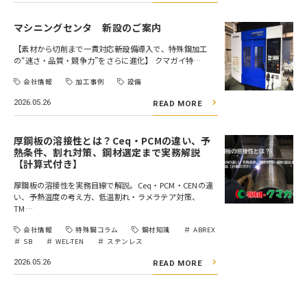
マシニングセンタ 新設のご案内
【素材から切削まで一貫対応――新設備導入で、特殊鋼加工
の“速さ・品質・競争力”をさらに進化】 クマガイ特…
会社情報
加工事例
設備
2026.05.26
READ MORE
厚鋼板の溶接性とは？Ceq・PCMの違い、予
熱条件、割れ対策、鋼材選定まで実務解説
【計算式付き】
厚鋼板の溶接性を実務目線で解説。Ceq・PCM・CENの違
い、予熱温度の考え方、低温割れ・ラメラテア対策、
TM…
会社情報
特殊鋼コラム
鋼材知識
ABREX
SB
WEL-TEN
ステンレス
2026.05.26
READ MORE