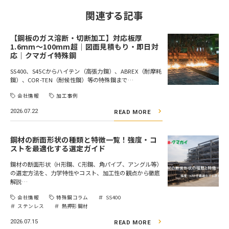
関連する記事
【鋼板のガス溶断・切断加工】対応板厚
1.6mm～100mm超｜図面見積もり・即日対
応｜クマガイ特殊鋼
SS400、S45Cからハイテン（高張力鋼）、ABREX（耐摩耗
鋼）、COR-TEN（耐候性鋼）等の特殊鋼まで…
会社情報
加工事例
2026.07.22
READ MORE
鋼材の断面形状の種類と特徴一覧！強度・コ
ストを最適化する選定ガイド
鋼材の断面形状（H形鋼、C形鋼、角パイプ、アングル等）
の選定方法を、力学特性やコスト、加工性の観点から徹底
解説…
会社情報
特殊鋼コラム
SS400
ステンレス
熱押形鋼材
2026.07.15
READ MORE