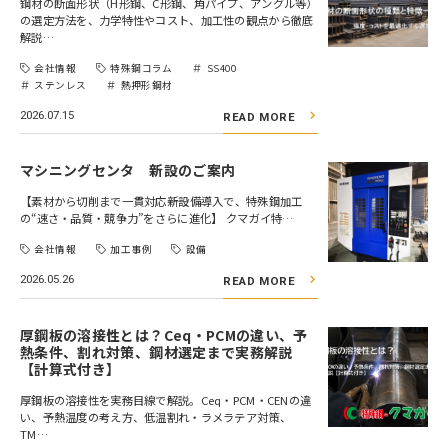
鋼材の断面形状（H形鋼、C形鋼、角パイプ、アングル等）
の選定方法を、力学特性やコスト、加工性の観点から徹底
解説…
会社情報
特殊鋼コラム
SS400
ステンレス
熱押形鋼材
2026.07.15
READ MORE
マシニングセンタ 新設のご案内
【素材から切削まで一貫対応――新設備導入で、特殊鋼加工
の“速さ・品質・競争力”をさらに進化】 クマガイ特…
会社情報
加工事例
設備
2026.05.26
READ MORE
厚鋼板の溶接性とは？Ceq・PCMの違い、予
熱条件、割れ対策、鋼材選定まで実務解説
【計算式付き】
厚鋼板の溶接性を実務目線で解説。Ceq・PCM・CENの違
い、予熱温度の考え方、低温割れ・ラメラテア対策、
TM…