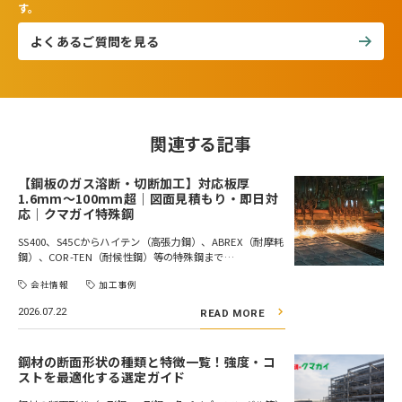
す。
よくあるご質問を見る
関連する記事
【鋼板のガス溶断・切断加工】対応板厚
1.6mm～100mm超｜図面見積もり・即日対
応｜クマガイ特殊鋼
SS400、S45Cからハイテン（高張力鋼）、ABREX（耐摩耗
鋼）、COR-TEN（耐候性鋼）等の特殊鋼まで…
会社情報
加工事例
2026.07.22
READ MORE
鋼材の断面形状の種類と特徴一覧！強度・コ
ストを最適化する選定ガイド