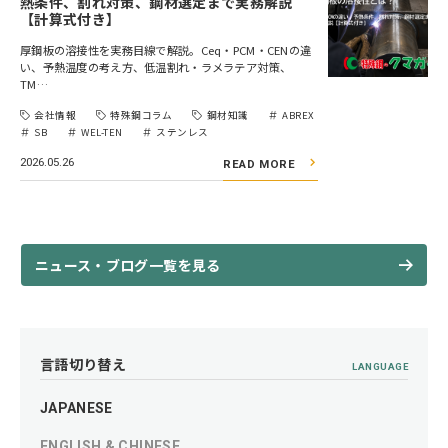
熱条件、割れ対策、鋼材選定まで実務解説
【計算式付き】
厚鋼板の溶接性を実務目線で解説。Ceq・PCM・CENの違
い、予熱温度の考え方、低温割れ・ラメラテア対策、
TM…
会社情報
特殊鋼コラム
鋼材知識
ABREX
SB
WEL-TEN
ステンレス
2026.05.26
READ MORE
ニュース・ブログ一覧を見る
言語切り替え
LANGUAGE
JAPANESE
ENGLISH & CHINESE