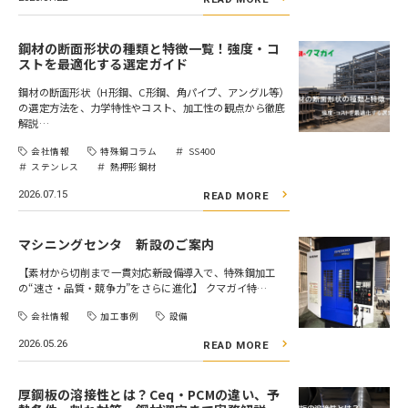
鋼材の断面形状の種類と特徴一覧！強度・コ
ストを最適化する選定ガイド
鋼材の断面形状（H形鋼、C形鋼、角パイプ、アングル等）
の選定方法を、力学特性やコスト、加工性の観点から徹底
解説…
会社情報
特殊鋼コラム
SS400
ステンレス
熱押形鋼材
2026.07.15
READ MORE
マシニングセンタ 新設のご案内
【素材から切削まで一貫対応――新設備導入で、特殊鋼加工
の“速さ・品質・競争力”をさらに進化】 クマガイ特…
会社情報
加工事例
設備
2026.05.26
READ MORE
厚鋼板の溶接性とは？Ceq・PCMの違い、予