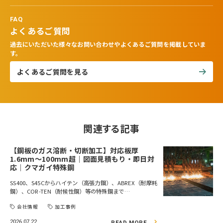
FAQ
よくあるご質問
過去にいただいた様々なお問い合わせやよくあるご質問を掲載していま
す。
よくあるご質問を見る
関連する記事
【鋼板のガス溶断・切断加工】対応板厚
1.6mm～100mm超｜図面見積もり・即日対
応｜クマガイ特殊鋼
SS400、S45Cからハイテン（高張力鋼）、ABREX（耐摩耗
鋼）、COR-TEN（耐候性鋼）等の特殊鋼まで…
会社情報
加工事例
2026.07.22
READ MORE