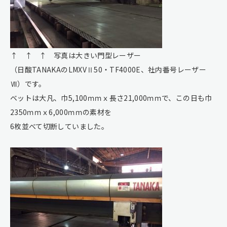
↑ ↑ ↑ 写真は大きい門型レーザー
（日酸TANAKAのLMXVⅡ50・TF4000E、社内番号レーザー
Ⅶ）です。
ベットは大凡、巾5,100ｍｍｘ長さ21,000ｍｍで、この日も巾
2350ｍｍｘ6,000ｍｍの素材を
6枚並べて切断していました。