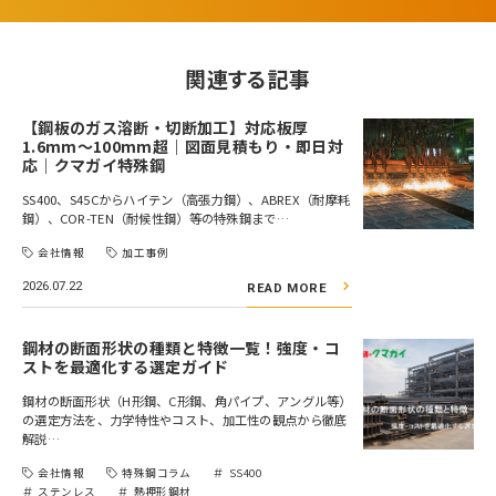
関連する記事
【鋼板のガス溶断・切断加工】対応板厚
1.6mm～100mm超｜図面見積もり・即日対
応｜クマガイ特殊鋼
SS400、S45Cからハイテン（高張力鋼）、ABREX（耐摩耗
鋼）、COR-TEN（耐候性鋼）等の特殊鋼まで…
会社情報
加工事例
2026.07.22
READ MORE
鋼材の断面形状の種類と特徴一覧！強度・コ
ストを最適化する選定ガイド
鋼材の断面形状（H形鋼、C形鋼、角パイプ、アングル等）
の選定方法を、力学特性やコスト、加工性の観点から徹底
解説…
会社情報
特殊鋼コラム
SS400
ステンレス
熱押形鋼材