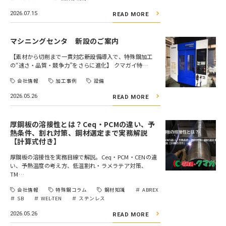
2026.07.15
READ MORE
マシニングセンタ 新設のご案内
【素材から切削まで一貫対応――新設備導入で、特殊鋼加工
の“速さ・品質・競争力”をさらに進化】 クマガイ特…
会社情報
加工事例
設備
2026.05.26
READ MORE
厚鋼板の溶接性とは？Ceq・PCMの違い、予
熱条件、割れ対策、鋼材選定まで実務解説
【計算式付き】
厚鋼板の溶接性を実務目線で解説。Ceq・PCM・CENの違
い、予熱温度の考え方、低温割れ・ラメラテア対策、
TM…
会社情報
特殊鋼コラム
鋼材知識
ABREX
SB
WEL-TEN
ステンレス
2026.05.26
READ MORE