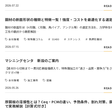
2026.07.22
READ
鋼材の断面形状の種類と特徴一覧！強度・コストを最適化する選
鋼材の断面形状（H形鋼、C形鋼、角パイプ、アングル等）の選定方法を、力学特性
工性の観点から徹底解説…
会社情報
特殊鋼コラム
SS400
ステンレス
熱押形鋼材
2026.07.15
READ
マシニングセンタ 新設のご案内
【素材から切削まで一貫対応――新設備導入で、特殊鋼加工の“速さ・品質・競争力”を
クマガイ特…
会社情報
加工事例
設備
2026.05.26
READ
厚鋼板の溶接性とは？Ceq・PCMの違い、予熱条件、割れ対策、
で実務解説【計算式付き】