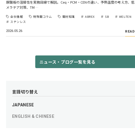
厚鋼板の溶接性を実務目線で解説。Ceq・PCM・CENの違い、予熱温度の考え方、
メラテア対策、TM…
会社情報
特殊鋼コラム
鋼材知識
ABREX
SB
WEL-TEN
ステンレス
2026.05.26
READ
ニュース・ブログ一覧を見る
言語切り替え
JAPANESE
ENGLISH & CHINESE