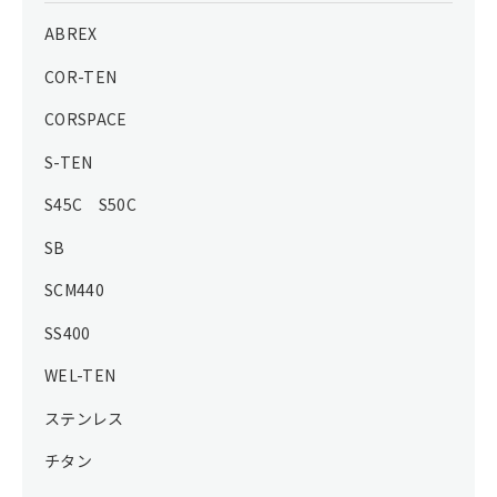
ABREX
COR-TEN
CORSPACE
S-TEN
S45C S50C
SB
SCM440
SS400
WEL-TEN
ステンレス
チタン