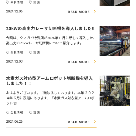
会社情報
設備
2024.12.06
READ MORE
20kWの高出力レーザ切断機を導入しました‼
今回は、クマガイ特殊鋼が2024年11月に新しく導入した、
高出力の20kWレーザ切断機について紹介します。 …
会社情報
設備
2024.12.03
READ MORE
水素ガス対応型アームロボット切断機を導入
しました！！
おはようございます。ご無沙汰しております。本年２０２
４年６月に表題にあります、「水素ガス対応型アームロボ
ット切…
会社情報
設備
2024.06.26
READ MORE