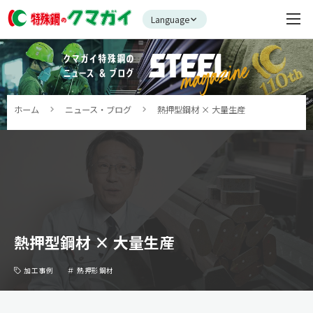
Language
ホーム
ニュース・ブログ
熱押型鋼材 × 大量生産
熱押型鋼材 × 大量生産
加工事例
熱押形鋼材