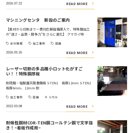
2026.07.22
READ MORE
マシニングセンタ 新設のご案内
【素材から切削まで一貫対応――新設備導入で、特殊鋼加工
の“速さ・品質・競争力”をさらに進化】 クマガイ特…
会社情報
加工事例
設備
2026.05.26
READ MORE
レーザー切断の多品種小ロット化がすご
い！！特殊鋼厚板
耐硫酸・塩酸露天腐食鋼板 S-TEN1 板厚12mm S-TEN2
板厚6mm、12mm 耐…
加工事例
設備
S-TEN
2022.03.08
READ MORE
耐候性鋼材COR-TEN鋼コールテン鋼で文字抜
き！~看板作成用~