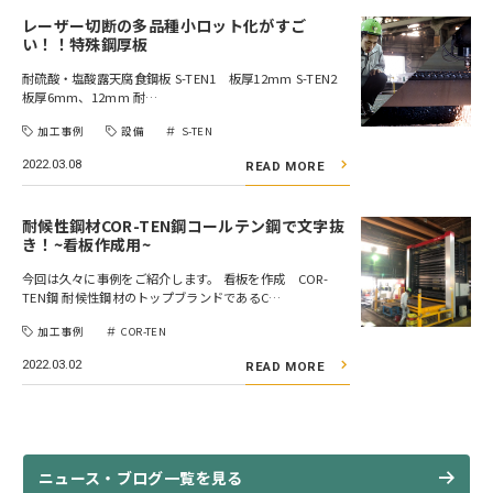
レーザー切断の多品種小ロット化がすご
い！！特殊鋼厚板
耐硫酸・塩酸露天腐食鋼板 S-TEN1 板厚12mm S-TEN2
板厚6mm、12mm 耐…
加工事例
設備
S-TEN
2022.03.08
READ MORE
耐候性鋼材COR-TEN鋼コールテン鋼で文字抜
き！~看板作成用~
今回は久々に事例をご紹介します。 看板を作成 COR-
TEN鋼 耐候性鋼材のトップブランドであるC…
加工事例
COR-TEN
2022.03.02
READ MORE
ニュース・ブログ一覧を見る