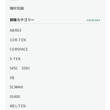
鋼材知識
鋼種カテゴリー
CATEGORY
ABREX
COR-TEN
CORSPACE
S-TEN
S45C S50C
SB
SCM440
SS400
WEL-TEN