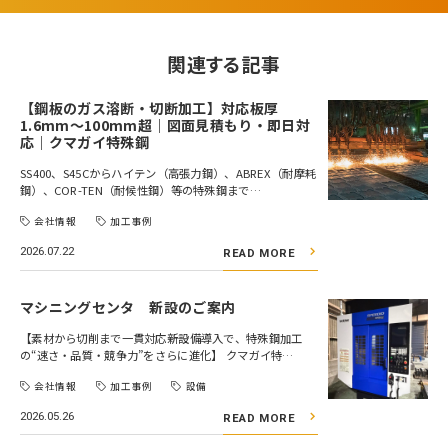
関連する記事
【鋼板のガス溶断・切断加工】対応板厚
1.6mm～100mm超｜図面見積もり・即日対
応｜クマガイ特殊鋼
SS400、S45Cからハイテン（高張力鋼）、ABREX（耐摩耗
鋼）、COR-TEN（耐候性鋼）等の特殊鋼まで…
会社情報
加工事例
2026.07.22
READ MORE
マシニングセンタ 新設のご案内
【素材から切削まで一貫対応――新設備導入で、特殊鋼加工
の“速さ・品質・競争力”をさらに進化】 クマガイ特…
会社情報
加工事例
設備
2026.05.26
READ MORE