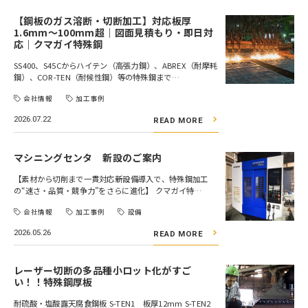
【鋼板のガス溶断・切断加工】対応板厚
1.6mm～100mm超｜図面見積もり・即日対
応｜クマガイ特殊鋼
SS400、S45Cからハイテン（高張力鋼）、ABREX（耐摩耗
鋼）、COR-TEN（耐候性鋼）等の特殊鋼まで…
会社情報
加工事例
2026.07.22
READ MORE
マシニングセンタ 新設のご案内
【素材から切削まで一貫対応――新設備導入で、特殊鋼加工
の“速さ・品質・競争力”をさらに進化】 クマガイ特…
会社情報
加工事例
設備
2026.05.26
READ MORE
レーザー切断の多品種小ロット化がすご
い！！特殊鋼厚板
耐硫酸・塩酸露天腐食鋼板 S-TEN1 板厚12mm S-TEN2