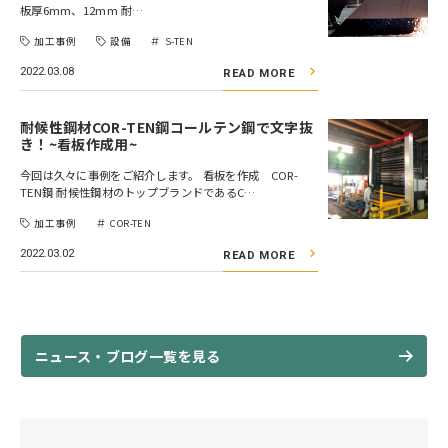
板厚6mm、12mm 耐…
加工事例
設備
S-TEN
2022.03.08
READ MORE
耐候性鋼材COR-TEN鋼コールテン鋼で文字抜
き！~看板作成用~
今回は久々に事例をご紹介します。 看板を作成 COR-
TEN鋼 耐候性鋼材のトップブランドであるC…
加工事例
COR-TEN
2022.03.02
READ MORE
ニュース・ブログ一覧を見る