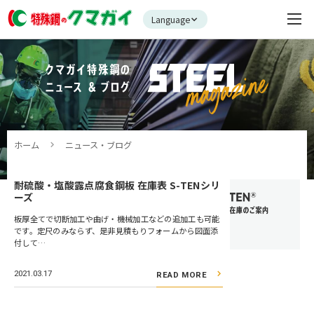
Language
ホーム
ニュース・ブログ
耐硫酸・塩酸露点腐食鋼板 在庫表 S-TENシリ
ーズ
板厚全てで切断加工や曲げ・機械加工などの追加工も可能
です。定尺のみならず、是非見積もりフォームから図面添
付して…
2021.03.17
READ MORE