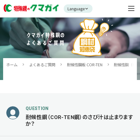
Language
ホーム
よくあるご質問
耐候性鋼板 COR-TEN
耐候性鋼（CO
QUESTION
耐候性鋼（COR-TEN鋼）のさび汁は止まります
か？