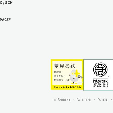
/ SCM
ACE®
「ABREX」・「WEL-TEN」・「S-TE