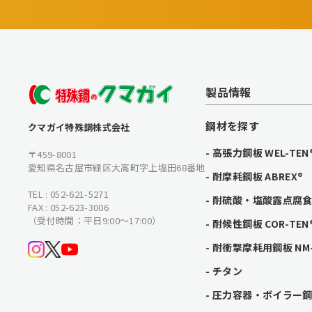
製品情報
鋼材を探す
クマガイ特殊鋼株式会社
高張力鋼板 WEL-TEN
〒459-8001
愛知県名古屋市緑区大高町字上塩田68番地
耐摩耗鋼板 ABREX®
TEL : 052-621-5271
耐硫酸・塩酸露点腐食鋼
FAX : 052-623-3006
（受付時間：平日9:00〜17:00）
耐候性鋼板 COR-TEN
耐衝撃摩耗用鋼板 NM-
チタン
圧力容器・ボイラー鋼板