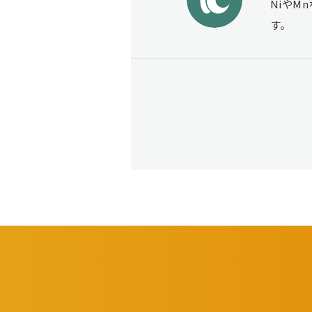
NiやM
す。