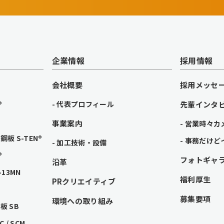
企業情報
採用情報
会社概要
採用メッセ
®
代表プロフィール
先輩インタ
事業案内
営業時々カ
板 S-TEN®
事務だけど
加工技術・設備
®
フォトギャ
沿革
13MN
福利厚生
PRクリエイティブ
募集要項
環境への取り組み
 SB
/ SCM