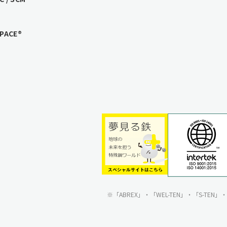
ACE®
「ABREX」・「WEL-TEN」・「S-TE