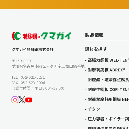
製品情報
鋼材を探す
クマガイ特殊鋼株式会社
高張力鋼板 WEL-TEN
〒459-8001
愛知県名古屋市緑区大高町字上塩田68番地
耐摩耗鋼板 ABREX®
TEL : 052-621-5271
耐硫酸・塩酸露点腐食鋼
FAX : 052-623-3006
（受付時間：平日9:00〜17:00）
耐候性鋼板 COR-TEN
耐衝撃摩耗用鋼板 NM-
チタン
圧力容器・ボイラー鋼板
機械構造用炭素鋼板 SC 