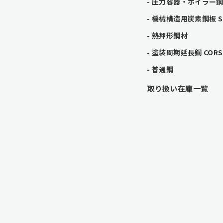
圧力容器・ボイラー鋼板
機械構造用炭素鋼板 SC 
熱押形鋼材
塗装周期延長鋼 CORSP
普通鋼
取り扱い在庫一覧