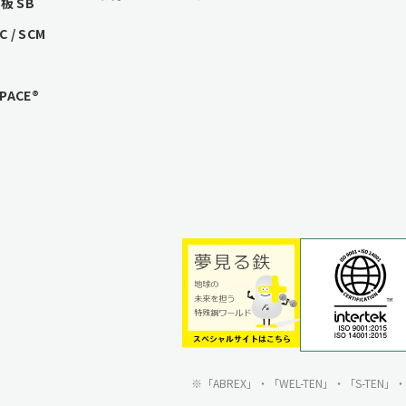
 SB
/ SCM
ACE®
「ABREX」・「WEL-TEN」・「S-TE