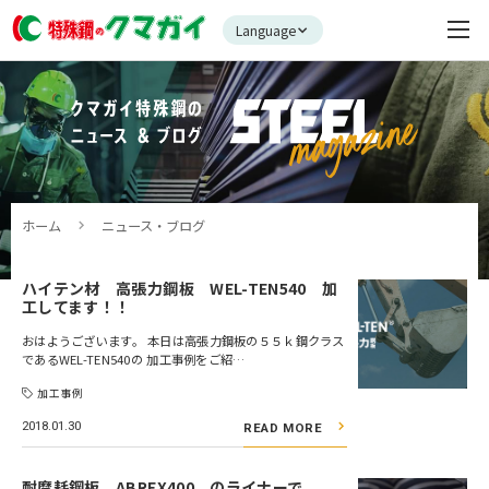
Language
ホーム
ニュース・ブログ
ハイテン材 高張力鋼板 WEL-TEN540 加
工してます！！
おはようございます。 本日は高張力鋼板の５５ｋ鋼クラス
であるWEL-TEN540の 加工事例をご紹…
加工事例
2018.01.30
READ MORE
耐摩耗鋼板 ABREX400 のライナーで