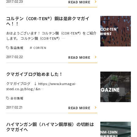
2017.02.23
READ MORE
コルテン（COR-TEN®）鋼は是非クマガイ
へ！！
おはようございます！ コルテン鋼（COR-TEN®）をご紹介
します。 コルテン鋼（COR-TEN®）…
製品情報
COR-TEN
2017.02.22
READ MORE
クマガイブログ始めました！
クマガイブログ ↓ https://www.kumagai-
steel.co.jp/blog/ &n…
会社情報
2017.02.21
READ MORE
ハイマンガン鋼（ハイマン鋼厚板）の切断は
クマガイへ