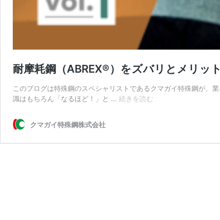
耐摩耗鋼（ABREX®︎）をズバリとメリット
このブログは特殊鋼のスペシャリストであるクマガイ特殊鋼が、業
耐
識はもちろん「なるほど！」と …
続きを読む
摩
耗
クマガイ特殊鋼株式会社
鋼
（ABREX®︎）
を
ズ
バ
リ
と
メ
リ