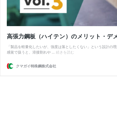
高張力鋼板（ハイテン）のメリット・デ
「製品を軽量化したいが、強度は落としたくない」という設計の理
高
感覚で扱うと、溶接割れや …
続きを読む
張
力
クマガイ特殊鋼株式会社
鋼
板
（ハ
イ
テ
ン）
の
メ
リ