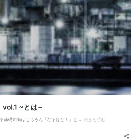
l.1 ~とは~
S-
る基礎知識はもちろん「なるほど！」と …
続きを読む
TEN
鋼
（耐