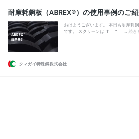
耐摩耗鋼板（ABREX®）の使用事例のご
おはようございます。 本日も耐摩耗鋼板
です。 スクリーンは ↑ ↑ …
続き
クマガイ特殊鋼株式会社