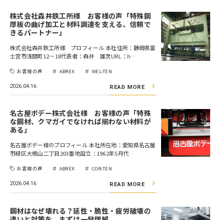
株式会社森井鉄工所様 お客様の声「特殊鋼
厚板の曲げ加工と材料調達を支える、信頼で
きるパートナー」
株式会社森井鉄工所様 プロフィール 本社住所：静岡県富
士宮市浅間町12－18代表者：森井 雄次URL：h…
お客様の声
ABREX
WEL-TEN
2026.04.16
READ MORE
名古屋ボデー株式会社様 お客様の声「特殊
な鋼材、クマガイでなければ揃わない材料が
ある」
名古屋ボデー様のプロフィール 本社所在地：愛知県名古屋
市緑区大根山二丁目203番地設立：1962年5月代…
お客様の声
ABREX
COR-TEN
2026.04.16
READ MORE
鋼材はなぜ壊れる？延性・脆性・疲労破壊の
違いと対策を、まずは一発理解