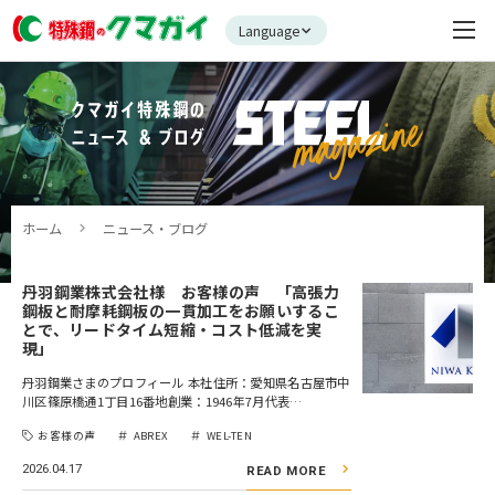
Language
ホーム
ニュース・ブログ
丹羽鋼業株式会社様 お客様の声 「高張力
鋼板と耐摩耗鋼板の一貫加工をお願いするこ
とで、リードタイム短縮・コスト低減を実
現」
丹羽鋼業さまのプロフィール 本社住所：愛知県名古屋市中
川区篠原橋通1丁目16番地創業：1946年7月代表…
お客様の声
ABREX
WEL-TEN
2026.04.17
READ MORE