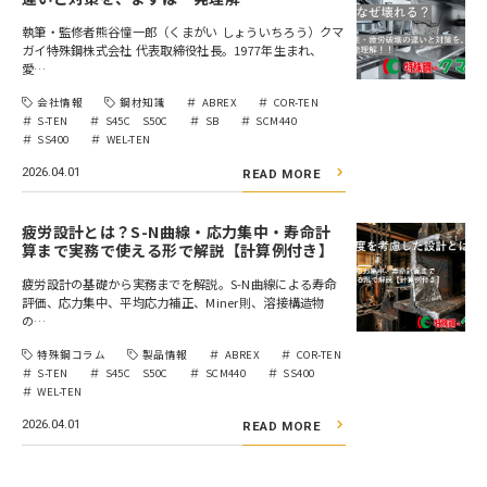
執筆・監修者熊谷憧一郎（くまがい しょういちろう）クマ
ガイ特殊鋼株式会社 代表取締役社長。1977年生まれ、
愛…
会社情報
鋼材知識
ABREX
COR-TEN
S-TEN
S45C S50C
SB
SCM440
SS400
WEL-TEN
2026.04.01
READ MORE
疲労設計とは？S-N曲線・応力集中・寿命計
算まで実務で使える形で解説【計算例付き】
疲労設計の基礎から実務までを解説。S-N曲線による寿命
評価、応力集中、平均応力補正、Miner則、溶接構造物
の…
特殊鋼コラム
製品情報
ABREX
COR-TEN
S-TEN
S45C S50C
SCM440
SS400
WEL-TEN
2026.04.01
READ MORE