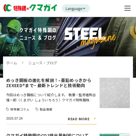
Language
ホーム
ニュース・ブログ
めっき鋼板の進化を解説！–亜鉛めっきから
ZEXEED®まで− 最新トレンドと技術動向
今回はめっき鋼板について紹介します。 執筆・監修者熊谷
憧一郎（くまがい しょういちろう）クマガイ特殊鋼株…
特殊鋼コラム
製品情報
2025.07.24
READ MORE
クマガイ特殊鋼のCO2排出量削減について